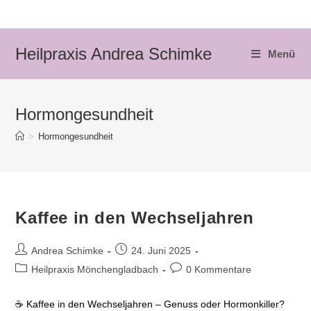
Zum
Inhalt
springen
Heilpraxis Andrea Schimke
Menü
Hormongesundheit
>
Hormongesundheit
Kaffee in den Wechseljahren
Beitrags-
Beitrag
Andrea Schimke
24. Juni 2025
Autor:
veröffentlicht:
Beitrags-
Beitrags-
Heilpraxis Mönchengladbach
0 Kommentare
Kategorie:
Kommentare:
☕ Kaffee in den Wechseljahren – Genuss oder Hormonkiller?