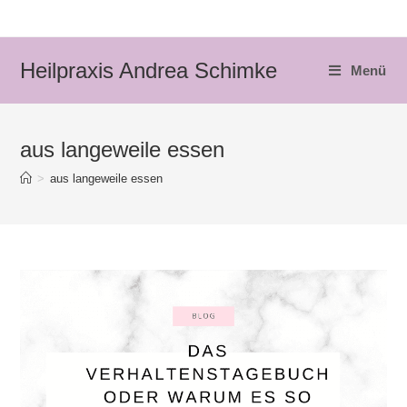
Zum
Inhalt
springen
Heilpraxis Andrea Schimke
Menü
aus langeweile essen
>
aus langeweile essen