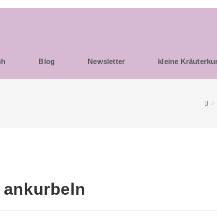
ch
Blog
Newsletter
kleine Kräuterk
>
h ankurbeln